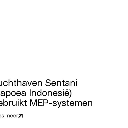
uchthaven Sentani
Papoea Indonesië)
ebruikt MEP-systemen
es meer