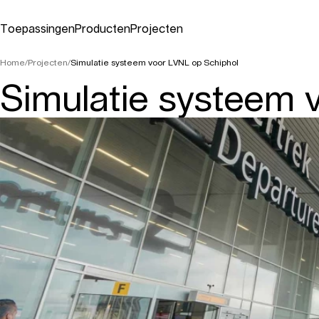
Toepassingen
Producten
Projecten
Toepassingen
Producten
Projecten
Home
/
Projecten
/
Simulatie systeem voor LVNL op Schiphol
Simulatie systeem 