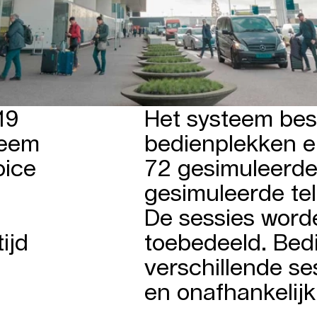
19
Het systeem best
teem
bedienplekken e
oice
72 gesimuleerde
gesimuleerde te
De sessies wor
ijd
toebedeeld. Bed
verschillende s
en onafhankelijk