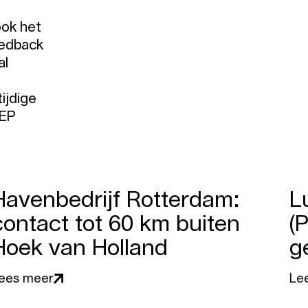
ook het
eedback
al
ijdige
MEP
Havenbedrijf Rotterdam:
L
contact tot 60 km buiten
(
Hoek van Holland
g
ees meer
Le