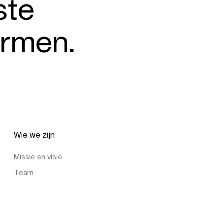
ste
ormen.
Wie we zijn
Missie en visie
Team